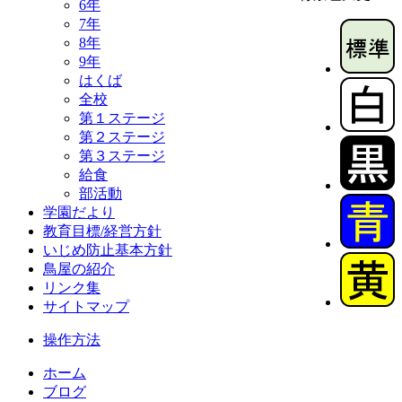
6年
7年
8年
9年
はくば
全校
第１ステージ
第２ステージ
第３ステージ
給食
部活動
学園だより
教育目標/経営方針
いじめ防止基本方針
鳥屋の紹介
リンク集
サイトマップ
操作方法
ホーム
ブログ