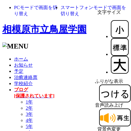
PCモードで画面を切
スマートフォンモードで画面を
文字サイズ
り替え
切り替え
相模原市立鳥屋学園
ホーム
お知らせ
予定
治癒連絡票
ふりがな表示
学校紹介
ブログ
[保護されています]
1年
音声読み上げ
2年
3年
4年
5年
背景色変更