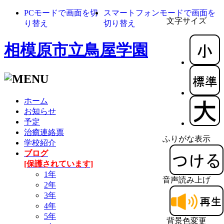
PCモードで画面を切
スマートフォンモードで画面を
文字サイズ
り替え
切り替え
相模原市立鳥屋学園
ホーム
お知らせ
予定
治癒連絡票
ふりがな表示
学校紹介
ブログ
[保護されています]
1年
音声読み上げ
2年
3年
4年
5年
背景色変更