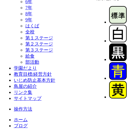
6年
7年
8年
9年
はくば
全校
第１ステージ
第２ステージ
第３ステージ
給食
部活動
学園だより
教育目標/経営方針
いじめ防止基本方針
鳥屋の紹介
リンク集
サイトマップ
操作方法
ホーム
ブログ