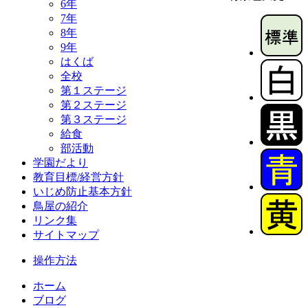
6年
7年
8年
9年
はくば
全校
第１ステージ
第２ステージ
第３ステージ
給食
部活動
学園だより
教育目標/経営方針
いじめ防止基本方針
鳥屋の紹介
リンク集
サイトマップ
操作方法
ホーム
ブログ