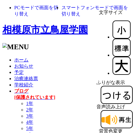
PCモードで画面を切
スマートフォンモードで画面を
文字サイズ
り替え
切り替え
相模原市立鳥屋学園
ホーム
お知らせ
予定
治癒連絡票
ふりがな表示
学校紹介
ブログ
[保護されています]
1年
音声読み上げ
2年
3年
4年
5年
背景色変更