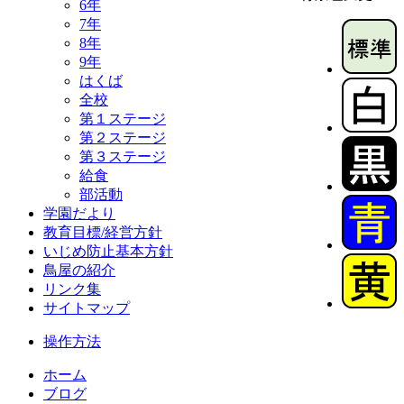
6年
7年
8年
9年
はくば
全校
第１ステージ
第２ステージ
第３ステージ
給食
部活動
学園だより
教育目標/経営方針
いじめ防止基本方針
鳥屋の紹介
リンク集
サイトマップ
操作方法
ホーム
ブログ