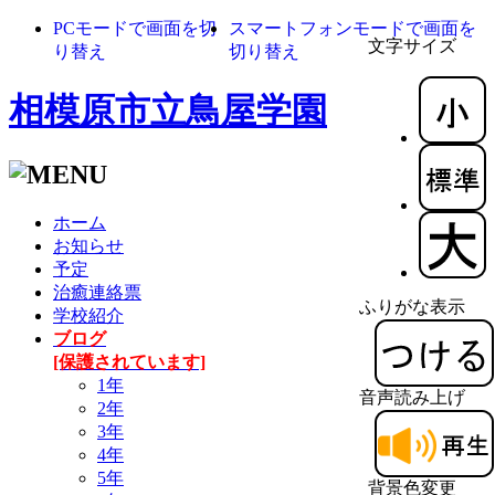
PCモードで画面を切
スマートフォンモードで画面を
文字サイズ
り替え
切り替え
相模原市立鳥屋学園
ホーム
お知らせ
予定
治癒連絡票
ふりがな表示
学校紹介
ブログ
[保護されています]
1年
音声読み上げ
2年
3年
4年
5年
背景色変更