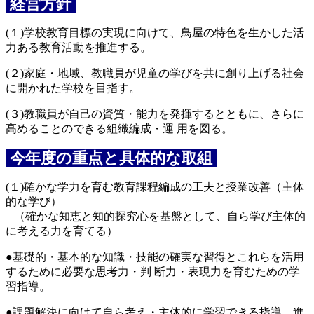
経営方針
(１)学校教育目標の実現に向けて、鳥屋の特色を生かした活
力ある教育活動を推進する。
(２)家庭・地域、教職員が児童の学びを共に創り上げる社会
に開かれた学校を目指す。
(３)教職員が自己の資質・能力を発揮するとともに、さらに
高めることのできる組織編成・運 用を図る。
今年度の重点と具体的な取組
(１)確かな学力を育む教育課程編成の工夫と授業改善（主体
的な学び）
（確かな知恵と知的探究心を基盤として、自ら学び主体的
に考える力を育てる）
●基礎的・基本的な知識・技能の確実な習得とこれらを活用
するために必要な思考力・判 断力・表現力を育むための学
習指導。
●課題解決に向けて自ら考え・主体的に学習できる指導。進