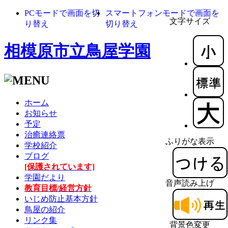
PCモードで画面を切
スマートフォンモードで画面を
文字サイズ
り替え
切り替え
相模原市立鳥屋学園
ホーム
お知らせ
予定
治癒連絡票
ふりがな表示
学校紹介
ブログ
[保護されています]
学園だより
音声読み上げ
教育目標/経営方針
いじめ防止基本方針
鳥屋の紹介
リンク集
背景色変更