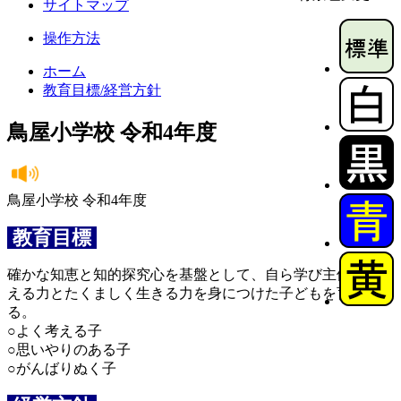
サイトマップ
操作方法
ホーム
教育目標/経営方針
鳥屋小学校 令和4年度
鳥屋小学校 令和4年度
教育目標
確かな知恵と知的探究心を基盤として、自ら学び主体的に考
える力とたくましく生きる力を身につけた子どもを育成す
る。
○よく考える子
○思いやりのある子
○がんばりぬく子