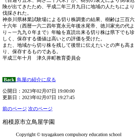
（目通り五米、高さ二十六米）が、樹勢の衰えにより倒壊危
険が出てきたため、平成二年三月九日に地域の人たちにより
伐採された。
神奈川県林業試験場による切り株調査の結果、樹齢は三百六
十六年（西暦一六二四年寛永元年後水尾帝、徳川家光の代よ
り～一九九０年まで）年輪を直読出来る切り株は県下でも珍
しく、保存する価値は高いとの評価を受けた。
また、地域から切り株を残して後世に伝えたいとの声も高ま
り、保存するものである。
平成三年十月 津久井町教育委員会
Back
鳥屋の紹介に戻る
公開日：2023年02月07日 19:00:00
更新日：2023年02月07日 19:27:45
前のページ
次のページ
相模原市立鳥屋学園
Copyright © toyagakuen compulsory education school