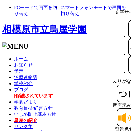
PCモードで画面を切
スマートフォンモードで画面を
文字サ
り替え
切り替え
相模原市立鳥屋学園
ホーム
お知らせ
予定
治癒連絡票
ふりが
学校紹介
ブログ
[保護されています]
学園だより
音声読
教育目標/経営方針
いじめ防止基本方針
鳥屋の紹介
リンク集
背景色