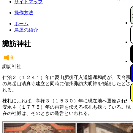
サイトマップ
操作方法
ホーム
鳥屋の紹介
諏訪神社
諏訪神社
仁治２（１２４１）年に菱山肥後守入道隆顕和尚が、天台宗
の鳥岳山清真寺建立と同時に信州諏訪大明神を勧請したとさ
れる。
棟札によれば、享禄３（１５３０）年に現在地へ遷座され、
安永４（１７７５）年の再建を伝える棟札も残っている。現
在の社殿は、そのときの造営といわれる。