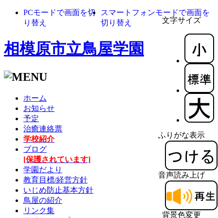
PCモードで画面を切
スマートフォンモードで画面を
文字サイズ
り替え
切り替え
相模原市立鳥屋学園
ホーム
お知らせ
予定
治癒連絡票
ふりがな表示
学校紹介
ブログ
[保護されています]
学園だより
音声読み上げ
教育目標/経営方針
いじめ防止基本方針
鳥屋の紹介
リンク集
背景色変更