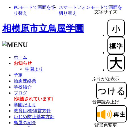
PCモードで画面を切
スマートフォンモードで画面を
文字サイズ
り替え
切り替え
相模原市立鳥屋学園
ホーム
お知らせ
学園より
予定
ふりがな表示
治癒連絡票
学校紹介
ブログ
[保護されています]
音声読み上げ
学園だより
教育目標/経営方針
いじめ防止基本方針
鳥屋の紹介
背景色変更