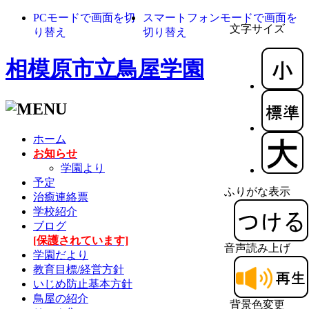
PCモードで画面を切
スマートフォンモードで画面を
文字サイズ
り替え
切り替え
相模原市立鳥屋学園
ホーム
お知らせ
学園より
予定
ふりがな表示
治癒連絡票
学校紹介
ブログ
[保護されています]
音声読み上げ
学園だより
教育目標/経営方針
いじめ防止基本方針
鳥屋の紹介
背景色変更