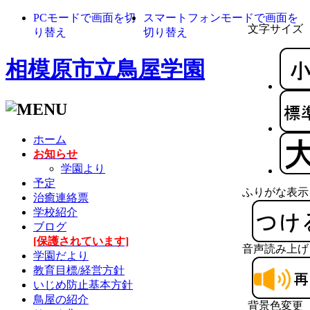
PCモードで画面を切
スマートフォンモードで画面を
文字サイズ
り替え
切り替え
相模原市立鳥屋学園
ホーム
お知らせ
学園より
予定
ふりがな表示
治癒連絡票
学校紹介
ブログ
[保護されています]
音声読み上げ
学園だより
教育目標/経営方針
いじめ防止基本方針
鳥屋の紹介
背景色変更