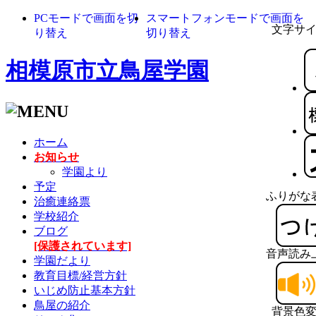
PCモードで画面を切
スマートフォンモードで画面を
文字サ
り替え
切り替え
相模原市立鳥屋学園
ホーム
お知らせ
学園より
予定
ふりがな
治癒連絡票
学校紹介
ブログ
[保護されています]
音声読み
学園だより
教育目標/経営方針
いじめ防止基本方針
鳥屋の紹介
背景色